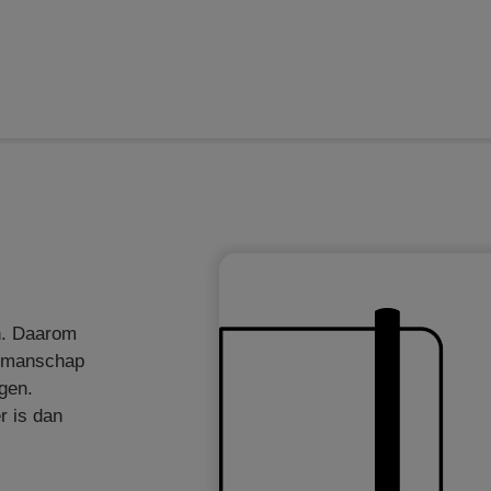
Home
Webshops
Over
n. Daarom
akmanschap
gen.
r is dan